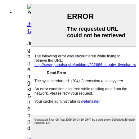
Jumbo Medical Garraiorako
Garbitegirako Poltsak
Jumbo osasun-garraiorako arropa
garbitzeko poltsak ezinbesteko tresna
bihurtu dira osasun-instalazioetan, eta
irtenbide eroso eta eraginkorra
eskaintzen dute zikindutako arropa,
mediku uniformeak eta arropa
garbitzeko beste elementu batzuk
kudeatzeko eta garraiatzeko. Ahalmen
zabalarekin, eraikuntza
iraunkorrarekin, higiene kontuekin eta
erabiltzeko erraztasunarekin, poltsa
hauek eragiketak errazten eta
produktibitatea hobetzen laguntzen
dute.