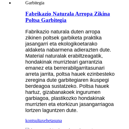
Fabrikazio Naturala Arropa Zikina
Poltsa Garbitegia
Fabrikazio naturala duten arropa
zikinen poltsek garbiketa praktika
jasangarri eta ekologikoetarako
aldaketa nabarmena adierazten dute.
Material naturalak erabiltzeagatik,
hondakinak murrizteari garrantzia
emanez eta berrerabilgarritasunari
arreta jarrita, poltsa hauek ezinbesteko
zeregina dute garbitegiaren ikuspegi
berdeagoa sustatzeko. Poltsa hauek
hartuz, gizabanakoek ingurumen
garbiagoa, plastikozko hondakinak
murrizten eta etorkizun jasangarriagoa
lortzen laguntzen dute.
kontsulta
xehetasuna