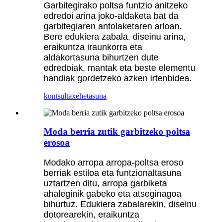
Garbitegirako poltsa funtzio anitzeko
edredoi arina joko-aldaketa bat da
garbitegiaren antolaketaren arloan.
Bere edukiera zabala, diseinu arina,
eraikuntza iraunkorra eta
aldakortasuna bihurtzen dute
edredoiak, mantak eta beste elementu
handiak gordetzeko azken irtenbidea.
kontsulta
xehetasuna
Moda berria zutik garbitzeko poltsa
erosoa
Modako arropa arropa-poltsa eroso
berriak estiloa eta funtzionaltasuna
uztartzen ditu, arropa garbiketa
ahaleginik gabeko eta atseginagoa
bihurtuz. Edukiera zabalarekin, diseinu
dotorearekin, eraikuntza