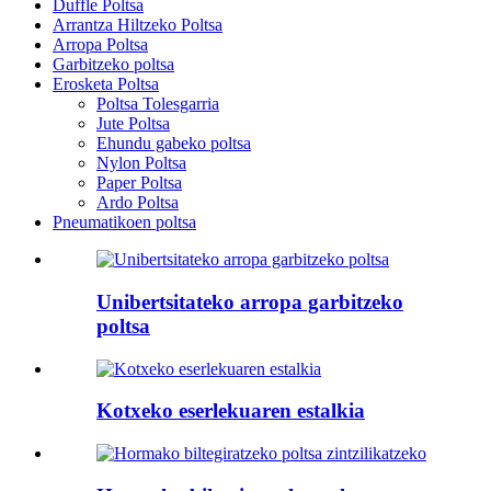
Duffle Poltsa
Arrantza Hiltzeko Poltsa
Arropa Poltsa
Garbitzeko poltsa
Erosketa Poltsa
Poltsa Tolesgarria
Jute Poltsa
Ehundu gabeko poltsa
Nylon Poltsa
Paper Poltsa
Ardo Poltsa
Pneumatikoen poltsa
Unibertsitateko arropa garbitzeko
poltsa
Kotxeko eserlekuaren estalkia