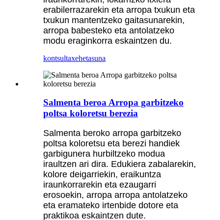
erabilerrazarekin eta arropa txukun eta
txukun mantentzeko gaitasunarekin,
arropa babesteko eta antolatzeko
modu eraginkorra eskaintzen du.
kontsulta
xehetasuna
Salmenta beroa Arropa garbitzeko
poltsa koloretsu berezia
Salmenta beroko arropa garbitzeko
poltsa koloretsu eta berezi handiek
garbigunera hurbiltzeko modua
iraultzen ari dira. Edukiera zabalarekin,
kolore deigarriekin, eraikuntza
iraunkorrarekin eta ezaugarri
erosoekin, arropa arropa antolatzeko
eta eramateko irtenbide dotore eta
praktikoa eskaintzen dute.