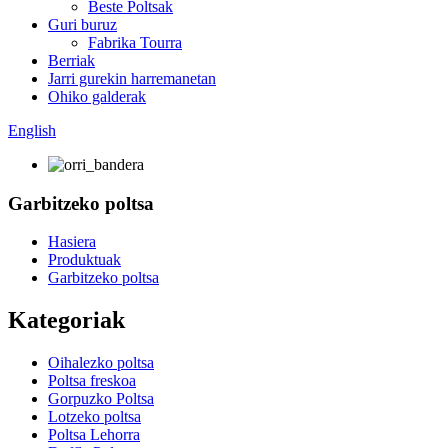
Beste Poltsak
Guri buruz
Fabrika Tourra
Berriak
Jarri gurekin harremanetan
Ohiko galderak
English
Garbitzeko poltsa
Hasiera
Produktuak
Garbitzeko poltsa
Kategoriak
Oihalezko poltsa
Poltsa freskoa
Gorpuzko Poltsa
Lotzeko poltsa
Poltsa Lehorra