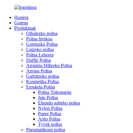
Hasiera
Goiena
Produktuak
Oihalezko poltsa
Poltsa freskoa
Gorpuzko Poltsa
Lotzeko poltsa
Poltsa Lehorra
Duffle Poltsa
Arrantza Hiltzeko Poltsa
Arropa Poltsa
Garbitzeko poltsa
Kosmetika Poltsa
Erosketa Poltsa
Poltsa Tolesgarria
Jute Poltsa
Ehundu gabeko poltsa
Nylon Poltsa
Paper Poltsa
Ardo Poltsa
Tyvek poltsa
Pneumatikoen poltsa