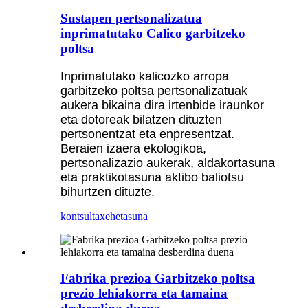
Sustapen pertsonalizatua
inprimatutako Calico garbitzeko
poltsa
Inprimatutako kalicozko arropa
garbitzeko poltsa pertsonalizatuak
aukera bikaina dira irtenbide iraunkor
eta dotoreak bilatzen dituzten
pertsonentzat eta enpresentzat.
Beraien izaera ekologikoa,
pertsonalizazio aukerak, aldakortasuna
eta praktikotasuna aktibo baliotsu
bihurtzen dituzte.
kontsulta
xehetasuna
Fabrika prezioa Garbitzeko poltsa
prezio lehiakorra eta tamaina