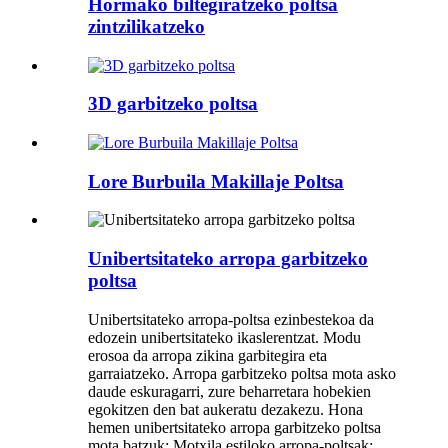
Hormako biltegiratzeko poltsa
zintzilikatzeko
3D garbitzeko poltsa
Lore Burbuila Makillaje Poltsa
Unibertsitateko arropa garbitzeko
poltsa
Unibertsitateko arropa-poltsa ezinbestekoa da
edozein unibertsitateko ikaslerentzat. Modu
erosoa da arropa zikina garbitegira eta
garraiatzeko. Arropa garbitzeko poltsa mota asko
daude eskuragarri, zure beharretara hobekien
egokitzen den bat aukeratu dezakezu. Hona
hemen unibertsitateko arropa garbitzeko poltsa
mota batzuk: Motxila estiloko arropa-poltsak: