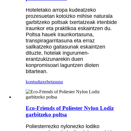
Hoteletako arropa kudeatzeko
prozesuetan kotoizko mihise naturala
garbitzeko poltsak txertatzeak irtenbide
iraunkor eta praktikoa eskaintzen du.
Poltsa hauek iraunkortasuna,
transpiragarritasuna eta erraz
sailkatzeko gaitasunak eskaintzen
dituzte, hotelak ingurumen-
erantzukizunarekin duen
konpromisoari laguntzen dioten
bitartean.
kontsulta
xehetasuna
Eco-Friends of Poliester Nylon Lodiz
garbitzeko poltsa
Poliesterrezko nylonezko lodiko