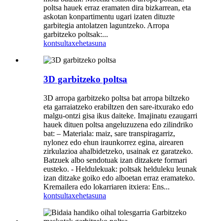
poltsa hauek erraz eramaten dira bizkarrean, eta
askotan konpartimentu ugari izaten dituzte
garbitegia antolatzen laguntzeko. Arropa
garbitzeko poltsak:...
kontsulta
xehetasuna
3D garbitzeko poltsa
3D arropa garbitzeko poltsa bat arropa biltzeko
eta garraiatzeko erabiltzen den sare-itxurako edo
malgu-ontzi gisa ikus daiteke. Imajinatu ezaugarri
hauek dituen poltsa angeluzuzena edo zilindriko
bat: – Materiala: maiz, sare transpiragarriz,
nylonez edo ehun iraunkorrez egina, airearen
zirkulazioa ahalbidetzeko, usainak ez garatzeko.
Batzuek albo sendotuak izan ditzakete formari
eusteko. - Heldulekuak: poltsak helduleku leunak
izan ditzake goiko edo alboetan erraz eramateko.
Kremailera edo lokarriaren itxiera: Ens...
kontsulta
xehetasuna