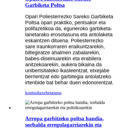
Garbiketa Poltsa
Opari Poliesterrezko Sareko Garbiketa
Poltsa opari praktiko, pentsakor eta
polifazetikoa da, eguneroko garbiketa-
lanetarako erosotasuna eta antolaketa
eskaintzen dituena. Poliesterrezko
sare iraunkorraren eraikuntzarekin,
biltegiratze ahalmen zabalarekin,
babes-diseinuarekin eta erabilera
anitzekoarekin, aukera bikaina da
unibertsitateko ikasleentzat, etxejabe
berrientzat edo garbitegia antolatzeko
irtenbide bat behar duen edonorentzat.
kontsulta
xehetasuna
Arropa garbitzeko poltsa handia,
sorbalda erregulagarriarekin eta