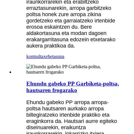
iraunkorrarekin eta erabiltzeko
erraztasunarekin, arropa garbitzeko
poltsa honek zure arropa zikina
gordetzeko eta garraiatzeko irtenbide
erosoa eskaintzen du. Bere
aldakortasuna eta modan dagoen
erakargarritasuna edozein etxetarako
aukera praktikoa da.
kontsulta
xehetasuna
Ehundu gabeko PP Garbiketa-poltsa,
hautsaren frogarako
Ehundu gabeko PP arropa arropa-
poltsa hautsaren aurkako arropa
biltegiratzeko irtenbide praktiko eta
eraginkorra da. Hautsari aurre egiteko
diseinuarekin, eraikuntza
iraunkorrarekin, lokarrizko itxiera