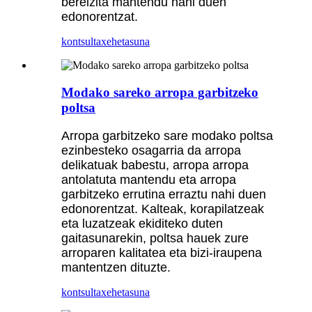
bereizita mantendu nahi duen
edonorentzat.
kontsulta
xehetasuna
Modako sareko arropa garbitzeko
poltsa
Arropa garbitzeko sare modako poltsa
ezinbesteko osagarria da arropa
delikatuak babestu, arropa arropa
antolatuta mantendu eta arropa
garbitzeko errutina erraztu nahi duen
edonorentzat. Kalteak, korapilatzeak
eta luzatzeak ekiditeko duten
gaitasunarekin, poltsa hauek zure
arroparen kalitatea eta bizi-iraupena
mantentzen dituzte.
kontsulta
xehetasuna