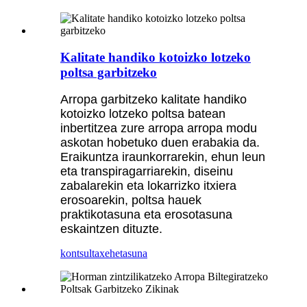
Kalitate handiko kotoizko lotzeko
poltsa garbitzeko
Arropa garbitzeko kalitate handiko
kotoizko lotzeko poltsa batean
inbertitzea zure arropa arropa modu
askotan hobetuko duen erabakia da.
Eraikuntza iraunkorrarekin, ehun leun
eta transpiragarriarekin, diseinu
zabalarekin eta lokarrizko itxiera
erosoarekin, poltsa hauek
praktikotasuna eta erosotasuna
eskaintzen dituzte.
kontsulta
xehetasuna