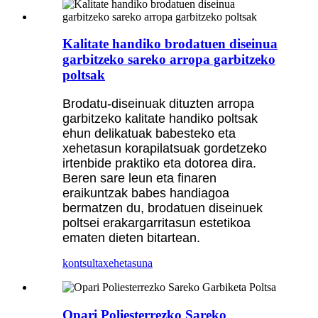
Kalitate handiko brodatuen diseinua
garbitzeko sareko arropa garbitzeko
poltsak
Brodatu-diseinuak dituzten arropa
garbitzeko kalitate handiko poltsak
ehun delikatuak babesteko eta
xehetasun korapilatsuak gordetzeko
irtenbide praktiko eta dotorea dira.
Beren sare leun eta finaren
eraikuntzak babes handiagoa
bermatzen du, brodatuen diseinuek
poltsei erakargarritasun estetikoa
ematen dieten bitartean.
kontsulta
xehetasuna
Opari Poliesterrezko Sareko