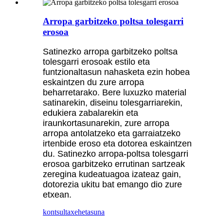
Arropa garbitzeko poltsa tolesgarri
erosoa
Satinezko arropa garbitzeko poltsa
tolesgarri erosoak estilo eta
funtzionaltasun nahasketa ezin hobea
eskaintzen du zure arropa
beharretarako. Bere luxuzko material
satinarekin, diseinu tolesgarriarekin,
edukiera zabalarekin eta
iraunkortasunarekin, zure arropa
arropa antolatzeko eta garraiatzeko
irtenbide eroso eta dotorea eskaintzen
du. Satinezko arropa-poltsa tolesgarri
erosoa garbitzeko errutinan sartzeak
zeregina kudeatuagoa izateaz gain,
dotorezia ukitu bat emango dio zure
etxean.
kontsulta
xehetasuna