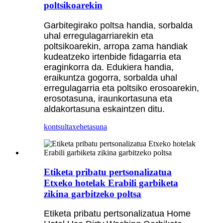
poltsikoarekin
Garbitegirako poltsa handia, sorbalda
uhal erregulagarriarekin eta
poltsikoarekin, arropa zama handiak
kudeatzeko irtenbide fidagarria eta
eraginkorra da. Edukiera handia,
eraikuntza gogorra, sorbalda uhal
erregulagarria eta poltsiko erosoarekin,
erosotasuna, iraunkortasuna eta
aldakortasuna eskaintzen ditu.
kontsulta
xehetasuna
Etiketa pribatu pertsonalizatua
Etxeko hotelak Erabili garbiketa
zikina garbitzeko poltsa
Etiketa pribatu pertsonalizatua Home