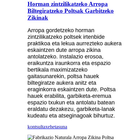
Horman zintzilikatzeko Arropa
Biltegiratzeko Poltsak Garbitzeko
Zikinak
Arropa gordetzeko horman
zintzilikatzeko poltsek irtenbide
praktikoa eta lekua aurrezteko aukera
eskaintzen dute arropa zikina
antolatzeko. Instalazio erosoa,
eraikuntza iraunkorra eta espazio
bertikala maximizatzeko
gaitasunarekin, poltsa hauek
biltegiratze aukera anitz eta
eraginkorra eskaintzen dute. Poltsa
hauek erabilita, garbiketa-eremua
espazio txukun eta antolatu batean
eraldatu dezakezu, garbiketa-lanak
kudeatu eta atseginagoak bihurtuz.
kontsulta
xehetasuna