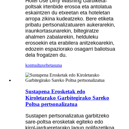
Hotel Use Dirty Washing Garbiketa-
poltsak irtenbide erosoa eta antolatua
eskaintzen du etxeetan eta hoteletan
arropa zikina kudeatzeko. Bere etiketa
pribatu pertsonalizatuaren aukerarekin,
iraunkortasunarekin, biltegiratze
ahalmen zabalarekin, helduleku
erosoekin eta erabilera anitzekoarekin,
edozein espaziorako osagarri baliotsua
dela frogatzen du.
kontsulta
xehetasuna
Sustapena Erosketak edo
Kiroletarako Garbitegirako Sareko
Poltsa pertsonalizatua
Sustapen pertsonalizatua garbitzeko
sare-poltsa erosketak egiteko edo
kirol-jardueretarako lagun polifazetikoa