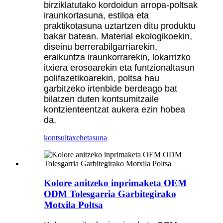
birziklatutako kordoidun arropa-poltsak
iraunkortasuna, estiloa eta
praktikotasuna uztartzen ditu produktu
bakar batean. Material ekologikoekin,
diseinu berrerabilgarriarekin,
eraikuntza iraunkorrarekin, lokarrizko
itxiera erosoarekin eta funtzionaltasun
polifazetikoarekin, poltsa hau
garbitzeko irtenbide berdeago bat
bilatzen duten kontsumitzaile
kontzienteentzat aukera ezin hobea
da.
kontsulta
xehetasuna
Kolore anitzeko inprimaketa OEM
ODM Tolesgarria Garbitegirako
Motxila Poltsa