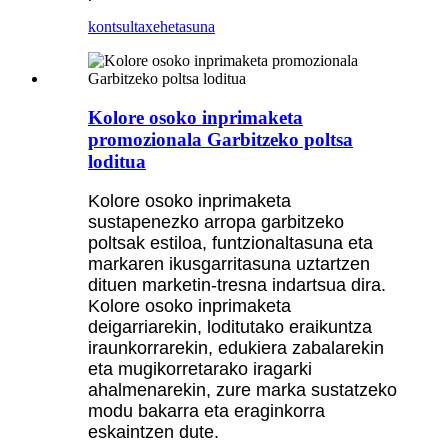
kontsulta
xehetasuna
Kolore osoko inprimaketa
promozionala Garbitzeko poltsa
loditua
Kolore osoko inprimaketa
sustapenezko arropa garbitzeko
poltsak estiloa, funtzionaltasuna eta
markaren ikusgarritasuna uztartzen
dituen marketin-tresna indartsua dira.
Kolore osoko inprimaketa
deigarriarekin, loditutako eraikuntza
iraunkorrarekin, edukiera zabalarekin
eta mugikorretarako iragarki
ahalmenarekin, zure marka sustatzeko
modu bakarra eta eraginkorra
eskaintzen dute.