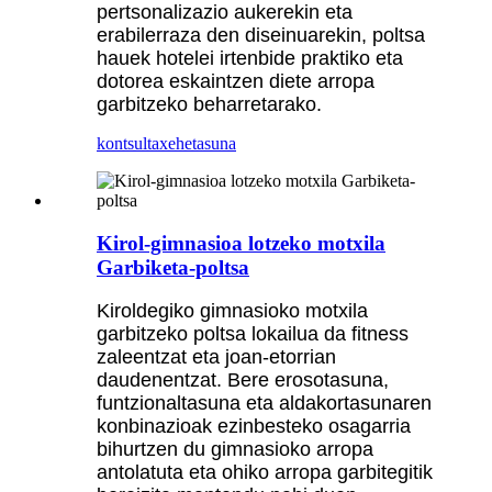
pertsonalizazio aukerekin eta
erabilerraza den diseinuarekin, poltsa
hauek hotelei irtenbide praktiko eta
dotorea eskaintzen diete arropa
garbitzeko beharretarako.
kontsulta
xehetasuna
Kirol-gimnasioa lotzeko motxila
Garbiketa-poltsa
Kiroldegiko gimnasioko motxila
garbitzeko poltsa lokailua da fitness
zaleentzat eta joan-etorrian
daudenentzat. Bere erosotasuna,
funtzionaltasuna eta aldakortasunaren
konbinazioak ezinbesteko osagarria
bihurtzen du gimnasioko arropa
antolatuta eta ohiko arropa garbitegitik