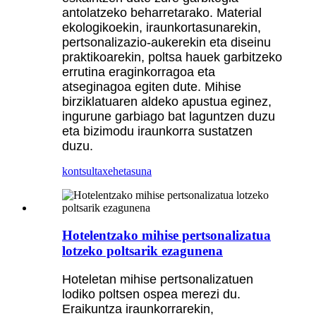
antolatzeko beharretarako. Material
ekologikoekin, iraunkortasunarekin,
pertsonalizazio-aukerekin eta diseinu
praktikoarekin, poltsa hauek garbitzeko
errutina eraginkorragoa eta
atseginagoa egiten dute. Mihise
birziklatuaren aldeko apustua eginez,
ingurune garbiago bat laguntzen duzu
eta bizimodu iraunkorra sustatzen
duzu.
kontsulta
xehetasuna
Hotelentzako mihise pertsonalizatua
lotzeko poltsarik ezagunena
Hoteletan mihise pertsonalizatuen
lodiko poltsen ospea merezi du.
Eraikuntza iraunkorrarekin,