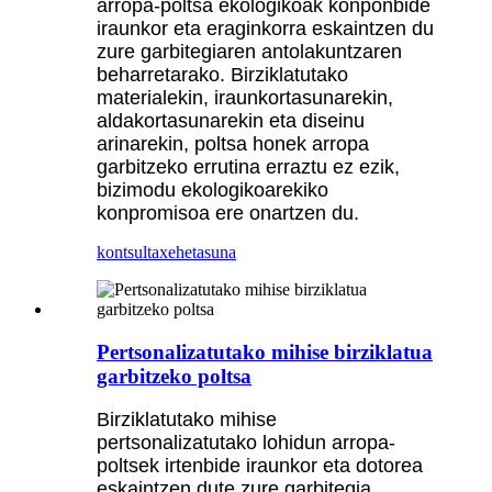
arropa-poltsa ekologikoak konponbide
iraunkor eta eraginkorra eskaintzen du
zure garbitegiaren antolakuntzaren
beharretarako. Birziklatutako
materialekin, iraunkortasunarekin,
aldakortasunarekin eta diseinu
arinarekin, poltsa honek arropa
garbitzeko errutina erraztu ez ezik,
bizimodu ekologikoarekiko
konpromisoa ere onartzen du.
kontsulta
xehetasuna
Pertsonalizatutako mihise birziklatua
garbitzeko poltsa
Birziklatutako mihise
pertsonalizatutako lohidun arropa-
poltsek irtenbide iraunkor eta dotorea
eskaintzen dute zure garbitegia