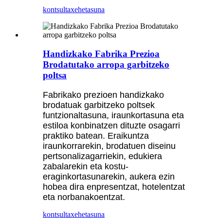
kontsulta
xehetasuna
Handizkako Fabrika Prezioa
Brodatutako arropa garbitzeko
poltsa
Fabrikako prezioen handizkako
brodatuak garbitzeko poltsek
funtzionaltasuna, iraunkortasuna eta
estiloa konbinatzen dituzte osagarri
praktiko batean. Eraikuntza
iraunkorrarekin, brodatuen diseinu
pertsonalizagarriekin, edukiera
zabalarekin eta kostu-
eraginkortasunarekin, aukera ezin
hobea dira enpresentzat, hotelentzat
eta norbanakoentzat.
kontsulta
xehetasuna