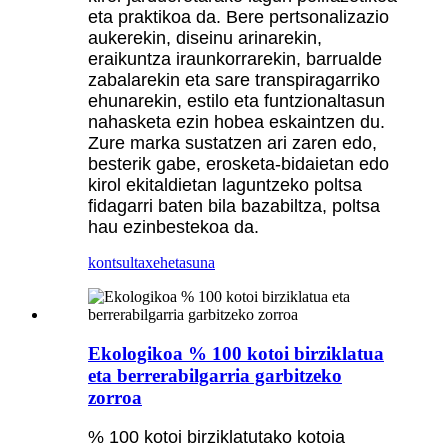
eta praktikoa da. Bere pertsonalizazio
aukerekin, diseinu arinarekin,
eraikuntza iraunkorrarekin, barrualde
zabalarekin eta sare transpiragarriko
ehunarekin, estilo eta funtzionaltasun
nahasketa ezin hobea eskaintzen du.
Zure marka sustatzen ari zaren edo,
besterik gabe, erosketa-bidaietan edo
kirol ekitaldietan laguntzeko poltsa
fidagarri baten bila bazabiltza, poltsa
hau ezinbestekoa da.
kontsulta
xehetasuna
Ekologikoa % 100 kotoi birziklatua
eta berrerabilgarria garbitzeko
zorroa
% 100 kotoi birziklatutako kotoia