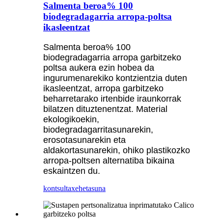
Salmenta beroa% 100
biodegradagarria arropa-poltsa
ikasleentzat
Salmenta beroa% 100
biodegradagarria arropa garbitzeko
poltsa aukera ezin hobea da
ingurumenarekiko kontzientzia duten
ikasleentzat, arropa garbitzeko
beharretarako irtenbide iraunkorrak
bilatzen dituztenentzat. Material
ekologikoekin,
biodegradagarritasunarekin,
erosotasunarekin eta
aldakortasunarekin, ohiko plastikozko
arropa-poltsen alternatiba bikaina
eskaintzen du.
kontsulta
xehetasuna