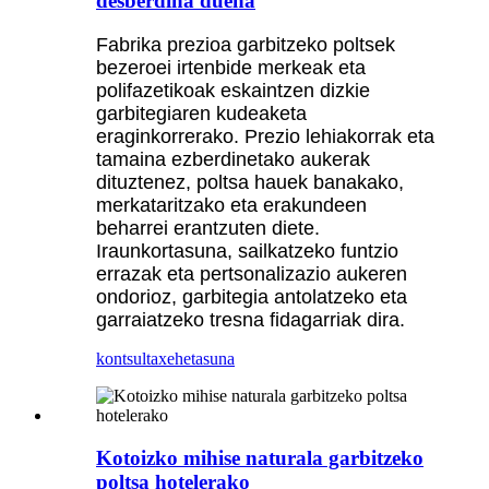
desberdina duena
Fabrika prezioa garbitzeko poltsek
bezeroei irtenbide merkeak eta
polifazetikoak eskaintzen dizkie
garbitegiaren kudeaketa
eraginkorrerako. Prezio lehiakorrak eta
tamaina ezberdinetako aukerak
dituztenez, poltsa hauek banakako,
merkataritzako eta erakundeen
beharrei erantzuten diete.
Iraunkortasuna, sailkatzeko funtzio
errazak eta pertsonalizazio aukeren
ondorioz, garbitegia antolatzeko eta
garraiatzeko tresna fidagarriak dira.
kontsulta
xehetasuna
Kotoizko mihise naturala garbitzeko
poltsa hotelerako