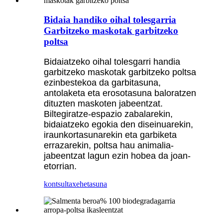
Bidaia handiko oihal tolesgarria
Garbitzeko maskotak garbitzeko
poltsa
Bidaiatzeko oihal tolesgarri handia
garbitzeko maskotak garbitzeko poltsa
ezinbestekoa da garbitasuna,
antolaketa eta erosotasuna baloratzen
dituzten maskoten jabeentzat.
Biltegiratze-espazio zabalarekin,
bidaiatzeko egokia den diseinuarekin,
iraunkortasunarekin eta garbiketa
errazarekin, poltsa hau animalia-
jabeentzat lagun ezin hobea da joan-
etorrian.
kontsulta
xehetasuna