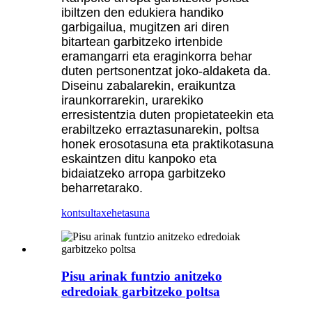
ibiltzen den edukiera handiko
garbigailua, mugitzen ari diren
bitartean garbitzeko irtenbide
eramangarri eta eraginkorra behar
duten pertsonentzat joko-aldaketa da.
Diseinu zabalarekin, eraikuntza
iraunkorrarekin, urarekiko
erresistentzia duten propietateekin eta
erabiltzeko erraztasunarekin, poltsa
honek erosotasuna eta praktikotasuna
eskaintzen ditu kanpoko eta
bidaiatzeko arropa garbitzeko
beharretarako.
kontsulta
xehetasuna
Pisu arinak funtzio anitzeko
edredoiak garbitzeko poltsa