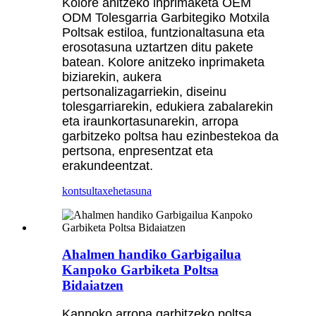
Kolore anitzeko inprimaketa OEM
ODM Tolesgarria Garbitegiko Motxila
Poltsak estiloa, funtzionaltasuna eta
erosotasuna uztartzen ditu pakete
batean. Kolore anitzeko inprimaketa
biziarekin, aukera
pertsonalizagarriekin, diseinu
tolesgarriarekin, edukiera zabalarekin
eta iraunkortasunarekin, arropa
garbitzeko poltsa hau ezinbestekoa da
pertsona, enpresentzat eta
erakundeentzat.
kontsulta
xehetasuna
Ahalmen handiko Garbigailua
Kanpoko Garbiketa Poltsa
Bidaiatzen
Kanpoko arropa garbitzeko poltsa